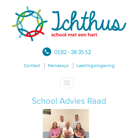
0182 - 38 35 52
Contact
Parnassys
Leerlingomgeving
Toggle
navigation
School Advies Raad